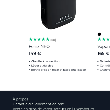
50
Fenix NEO
Vapori
149 €
165 €
Chauffe à convection
Batter
Léger et durable
Contrôl
Bonne prise en main et facile d'utilisation
Chauffe
À propos
Garantie d'alignement de prix
Vente en gros de vaporisateurs en Luxembourg