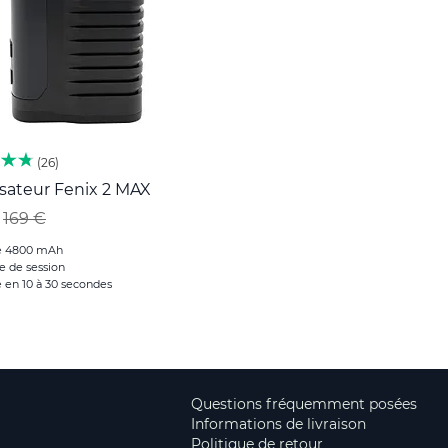
26
sateur Fenix 2 MAX
169 €
ie 4800 mAh
e de session
 en 10 à 30 secondes
Questions fréquemment posées
Informations de livraison
Politique de retour