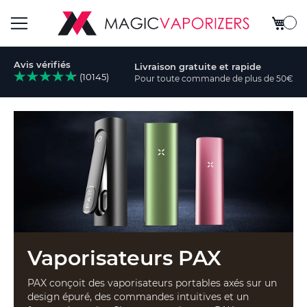
Mon pa
Basculer
Avis vérifiés
Livraison gratuite et rapide
la
(10145)
Pour toute commande de plus de 50€
rcher
navigation
Vaporisateurs PAX
PAX conçoit des vaporisateurs portables axés sur un
design épuré, des commandes intuitives et un