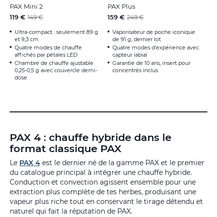
PAX Mini 2
PAX Plus
119 €
159 €
149 €
249 €
Ultra-compact : seulement 89 g
Vaporisateur de poche iconique
et 9,3 cm
de 91 g, dernier lot
Quatre modes de chauffe
Quatre modes d'expérience avec
affichés par pétales LED
capteur labial
Chambre de chauffe ajustable
Garantie de 10 ans, insert pour
0,25-0,5 g avec couvercle demi-
concentrés inclus
dose
PAX 4 : chauffe hybride dans le
format classique PAX
Le
PAX 4
est le dernier né de la gamme PAX et le premier
du catalogue principal à intégrer une chauffe hybride.
Conduction et convection agissent ensemble pour une
extraction plus complète de tes herbes, produisant une
vapeur plus riche tout en conservant le tirage détendu et
naturel qui fait la réputation de PAX.