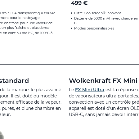
499 €
d'air ECA transparent qui s'ouvre
Filtre Coolscreen® innovant
ment pour le nettoyage
Batterie de 3000 mAh avec charge en
e en titane pour une vapeur de
C
ion plus fraîche et plus dense
Modes personnalisables
 en continu par 1°C, de 100°C à
 standard
Wolkenkraft FX Mini 
de la marque, le plus avancé
Le
FX Mini Ultra
est la réponse 
 jour. Il est doté du modèle
de vaporisateurs ultra portables.
sement efficace de la vapeur,
convection avec un contrôle préc
 pures, et d'une chambre en
appareil est doté d'un écran OL
leur.
USB-C, sans jamais devoir interr