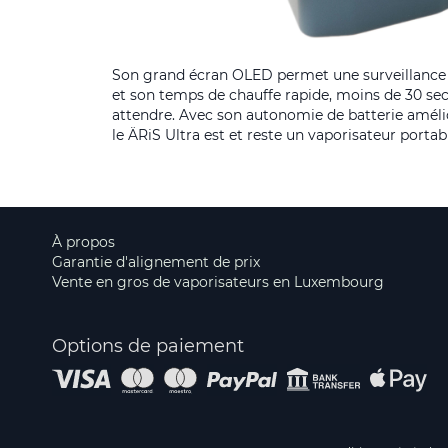
Son grand écran OLED permet une surveillance p
et son temps de chauffe rapide, moins de 30 sec
attendre. Avec son autonomie de batterie améli
le ÄRiS Ultra est et reste un vaporisateur portabl
À propos
Garantie d'alignement de prix
Vente en gros de vaporisateurs en Luxembourg
Options de paiement