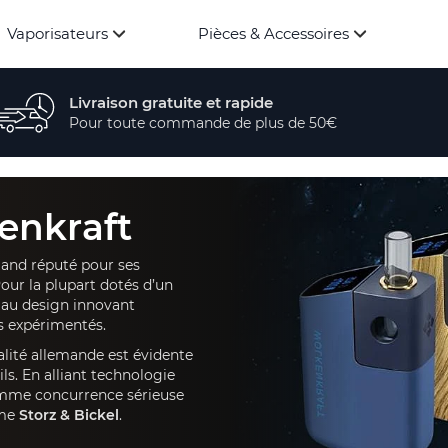
Vaporisateurs
Pièces & Accessoires
Livraison gratuite et rapide
Pour toute commande de plus de 50€
enkraft
mand réputé pour ses
Pour la plupart dotés d’un
 au design innovant
s expérimentés.
alité allemande est évidente
ls. En alliant technologie
comme concurrence sérieuse
mme
Storz & Bickel
.