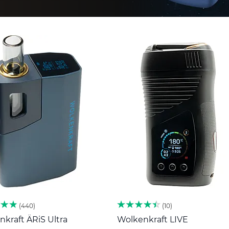
440
10
kraft ÄRiS Ultra
Wolkenkraft LIVE