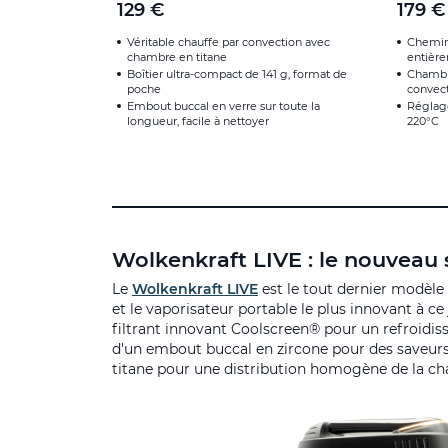
129 €
179 €
Véritable chauffe par convection avec
Chemin 
chambre en titane
entière
Boîtier ultra-compact de 141 g, format de
Chambr
poche
convect
Embout buccal en verre sur toute la
Réglage
longueur, facile à nettoyer
220°C
Wolkenkraft LIVE : le nouveau
Le
Wolkenkraft LIVE
est le tout dernier modèle 
et le vaporisateur portable le plus innovant à ce
filtrant innovant Coolscreen® pour un refroidis
d'un embout buccal en zircone pour des saveurs
titane pour une distribution homogène de la cha