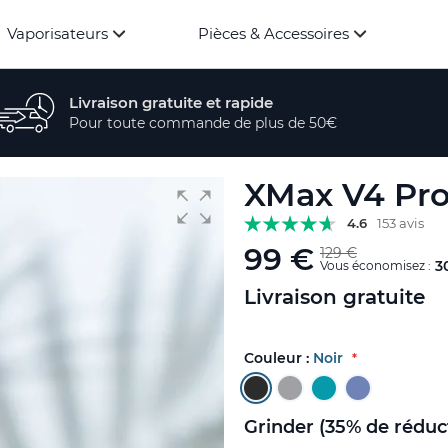
Vaporisateurs
Pièces & Accessoires
Livraison gratuite et rapide
Pour toute commande de plus de 50€
XMax V4 Pr
4.6
153 avis
99 €
129 €
3
Vous économisez :
Livraison gratuite
Couleur :
Noir
Grinder (35% de réduc