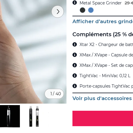
Metal Space Grinder
29 
Afficher d’autres grind
Compléments (25 % de
Xtar X2 - Chargeur de bat
XMax / XVape - Capsule d
XMax / XVape - Set de cap
TightVac - MiniVac 0,12 L
Porte-capsules TightVac p
1
/
40
Voir plus d'accessoires