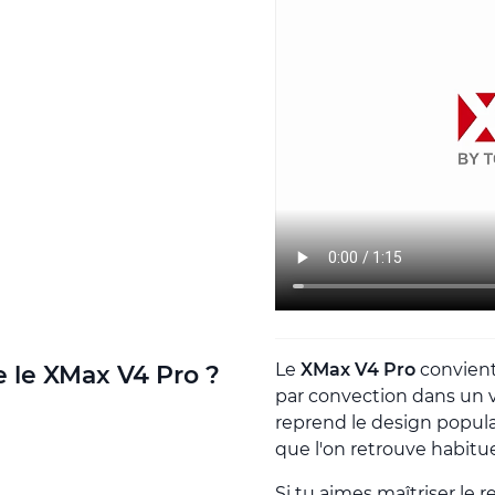
Le
XMax V4 Pro
convient
e le XMax V4 Pro ?
par convection dans un va
reprend le design popula
que l'on retrouve habitu
Si tu aimes maîtriser le re