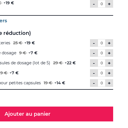
€
+
19 €
-
+
ers
 réduction)
-
+
teries
25 €
+
19 €
-
+
e dosage
9 €
+
7 €
-
+
sules de dosage (lot de 5)
29 €
+
22 €
-
+
9 €
+
7 €
-
+
our petites capsules
19 €
+
14 €
Ajouter au panier