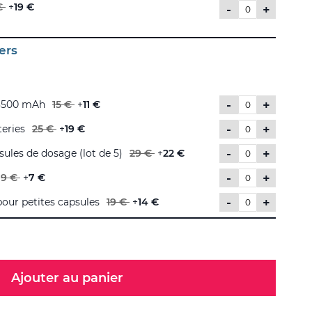
€
+
19 €
-
+
ers
-
+
 3500 mAh
15 €
+
11 €
-
+
teries
25 €
+
19 €
-
+
sules de dosage (lot de 5)
29 €
+
22 €
-
+
9 €
+
7 €
-
+
our petites capsules
19 €
+
14 €
Ajouter au panier