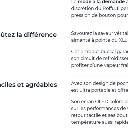
Le
mode à la demande
a
discrétion du Roffu. Il 
pression de bouton pour 
Savourez la saveur vérit
ûtez la différence
aimanté à pointe du XLux 
Cet embout buccal garant
son circuit de refroidis
profiter d’une vapeur fra
Avec son design de poche 
aciles et agréables
est ultra portable et off
Son écran OLED coloré d
sur les performances de 
retour tactile et ses bou
température aussi rapide