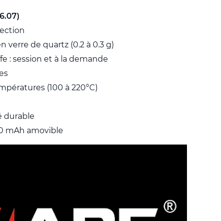
6.07)
vection
verre de quartz (0.2 à 0.3 g)
 : session et à la demande
es
pératures (100 à 220°C)
 durable
00 mAh amovible