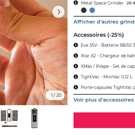
Metal Space Grinder
29 
Afficher d’autres grind
Accessoires (-25%)
Eve 35V - Batterie 18650
Xtar X2 - Chargeur de bat
XMax / XVape - Set de cap
TightVac - MiniVac 0,12 L
Porte-capsules TightVac p
1
/
20
Voir plus d'accessoires