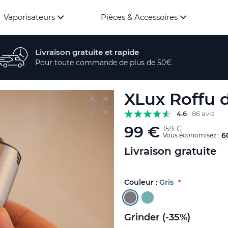
Vaporisateurs
Pièces & Accessoires
Livraison gratuite et rapide
Pour toute commande de plus de 50€
XLux Roffu 
4.6
86 avis
99 €
159 €
6
Vous économisez :
Livraison gratuite
Couleur :
Gris
Grinder (-35%)