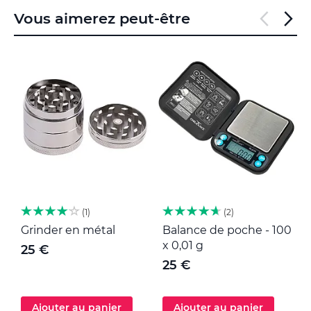
Vous aimerez peut-être
1
2
Grinder en métal
Balance de poche - 100
M
x 0,01 g
25 €
25 €
Ajouter au panier
Ajouter au panier