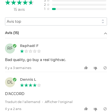
3
☆
2
☆
1
☆
15 avis
Trier par
Filtrer par
Avis (15)
Raphaël F
RF
Bad quality, go buy a real tightvac.
Il y a 3 semaines
Dennis L
DL
D'ACCORD
Traduit de l'allemand
•
Afficher l'original
Il y a 2 ans