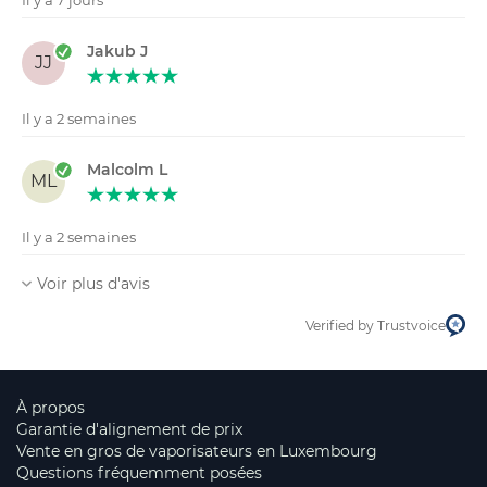
Il y a 7 jours
Jakub J
JJ
Il y a 2 semaines
Malcolm L
ML
Il y a 2 semaines
Voir plus d'avis
Verified by Trustvoice
À propos
Garantie d'alignement de prix
Vente en gros de vaporisateurs en Luxembourg
Questions fréquemment posées