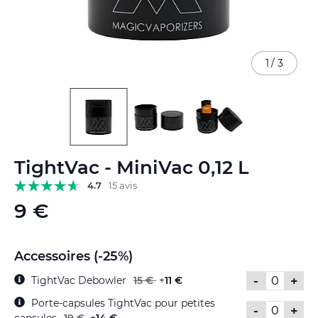
1
/
3
Skip
TightVac - MiniVac 0,12 L
to
the
4.7
15 avis
beginning
9 €
of
the
images
gallery
Accessoires (-25%)
-
+
TightVac Debowler
15 €
+
11 €
Porte-capsules TightVac pour petites
-
+