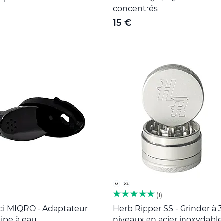
concentrés
15 €
1
ci MIQRO - Adaptateur
Herb Ripper SS - Grinder à 
ipe à eau
niveaux en acier inoxydabl