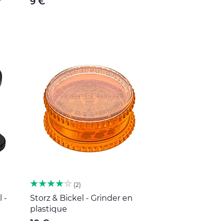
9 €
2
 -
Storz & Bickel - Grinder en
plastique