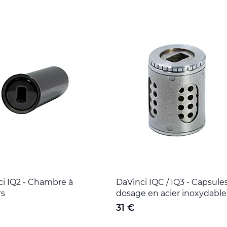
i IQ2 - Chambre à
DaVinci IQC / IQ3 - Capsule
rs
dosage en acier inoxydable
31 €