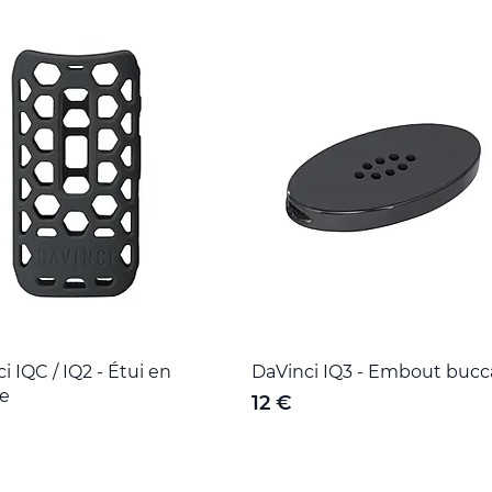
i IQC / IQ2 - Étui en
DaVinci IQ3 - Embout bucc
ne
12 €