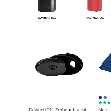
DAVINCI IQ3
DAVINCI IQC
DaVinci IQ2 - Embout buccal
Metal