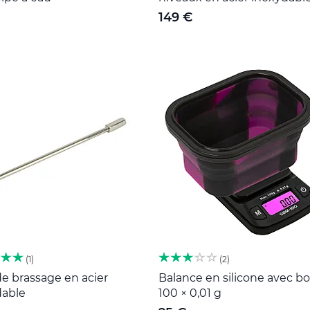
149 €
1
2
de brassage en acier
Balance en silicone avec bol
dable
100 × 0,01 g