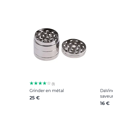
1
Grinder en métal
DaVinc
saveu
25 €
16 €