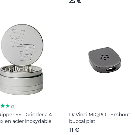
25 €
2
ipper SS - Grinder à 4
DaVinci MIQRO - Embout
x en acier inoxydable
buccal plat
11 €