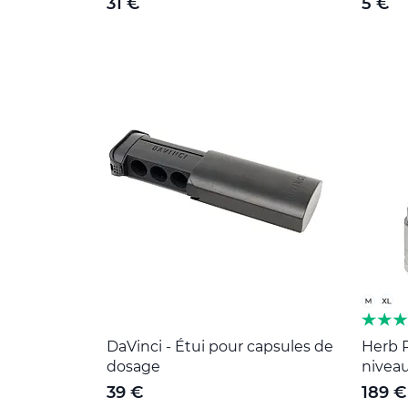
31 €
5 €
DaVinci - Étui pour capsules de
Herb R
dosage
niveau
39 €
189 €