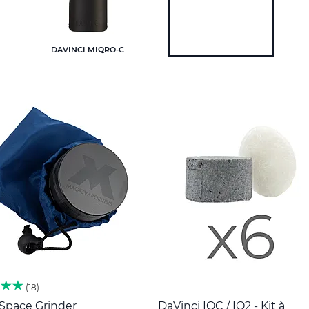
DAVINCI MIQRO-C
18
 Space Grinder
DaVinci IQC / IQ2 - Kit à