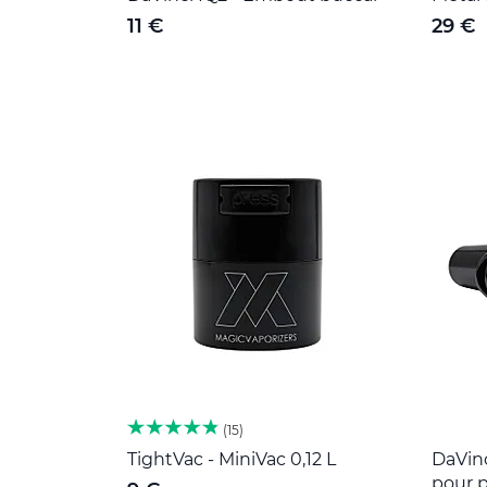
11 €
29 €
15
TightVac - MiniVac 0,12 L
DaVin
pour p