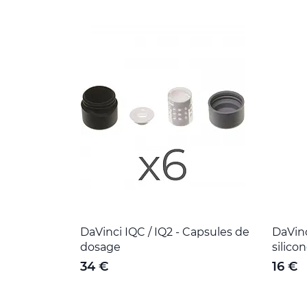
DaVinci IQC / IQ2 - Capsules de
DaVinc
dosage
silico
34 €
16 €