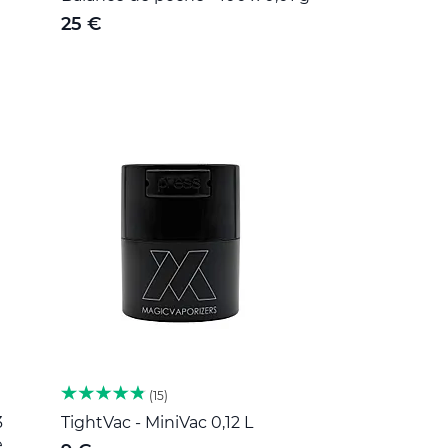
25 €
15
3
TightVac - MiniVac 0,12 L
e