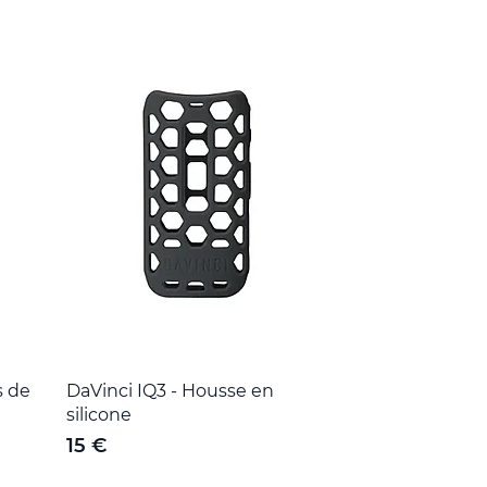
s de
DaVinci IQ3 - Housse en
silicone
15 €