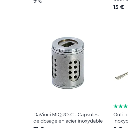
9 €
15 €
DaVinci MIQRO-C - Capsules
Outil 
de dosage en acier inoxydable
inoxy