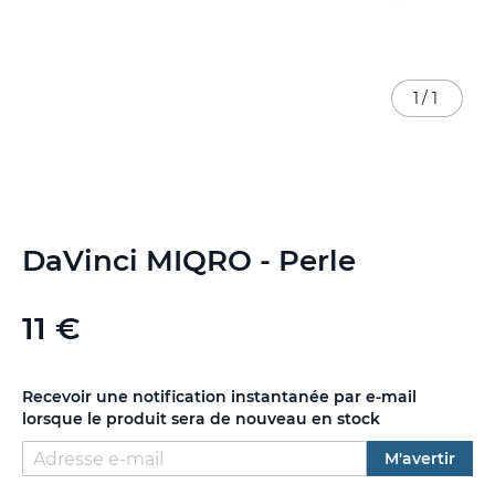
1
/
1
Skip
DaVinci MIQRO - Perle
to
the
beginning
11 €
of
the
images
gallery
Recevoir une notification instantanée par e-mail
lorsque le produit sera de nouveau en stock
M'avertir