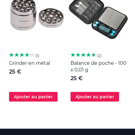
1
2
Grinder en métal
Balance de poche - 100
M
x 0,01 g
25 €
25 €
Ajouter au panier
Ajouter au panier