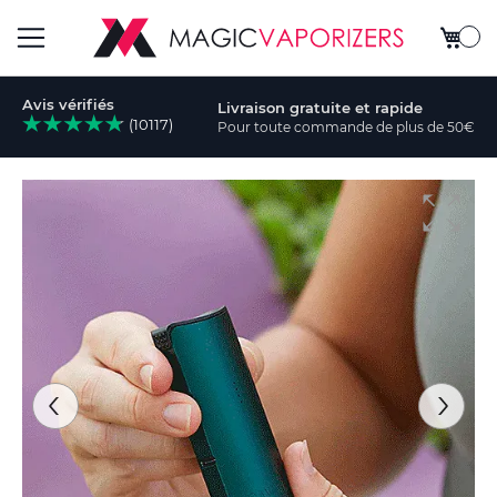
Mon pa
Basculer
Avis vérifiés
Livraison gratuite et rapide
la
(10117)
Pour toute commande de plus de 50€
cher
navigation
Skip
to
the
end
of
the
images
gallery