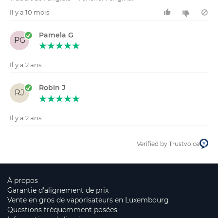
Il y a 10 mois
Pamela G
PG
Il y a 2 ans
Robin J
RJ
Il y a 2 ans
Verified by Trustvoice
À propos
Garantie d'alignement de prix
Vente en gros de vaporisateurs en Luxembourg
Questions fréquemment posées