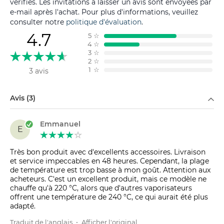
vérifiés. Les invitations à laisser un avis sont envoyées par
e-mail après l'achat. Pour plus d'informations, veuillez
consulter notre
politique d'évaluation
.
4.7
5
☆
4
☆
3
☆
2
☆
1
☆
3 avis
Filtrer par
Avis (3)
Emmanuel
E
Très bon produit avec d'excellents accessoires. Livraison
et service impeccables en 48 heures. Cependant, la plage
de température est trop basse à mon goût. Attention aux
acheteurs. C'est un excellent produit, mais ce modèle ne
chauffe qu'à 220 °C, alors que d'autres vaporisateurs
offrent une température de 240 °C, ce qui aurait été plus
adapté.
Traduit de l'anglais
•
Afficher l'original