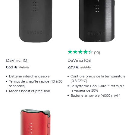
10
DaVinci IQ
DaVinci IQ3
639 €
229 €
749 €
299 €
Batterie interchangeable
Contrôle précis de la température
(0 à 221°C)
Temps de chauffe rapide (10 à 30
secondes)
Le système Cool Core™ refroidit
la vapeur de 50%
Modes boost et précision
Batterie amovible (4000 mAh)