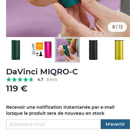
8
/
13
Skip
DaVinci MIQRO-C
to
the
4.7
3 avis
beginning
119 €
of
the
images
Recevoir une notification instantanée par e-mail
gallery
lorsque le produit sera de nouveau en stock
M'avertir