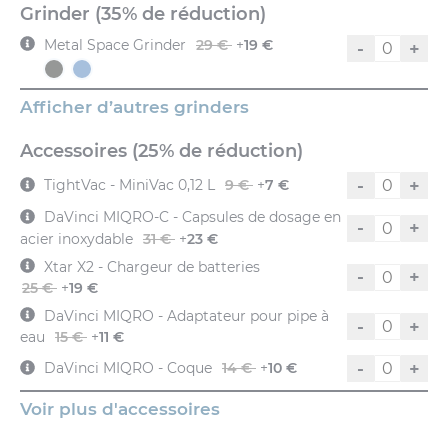
Grinder (35% de réduction)
Metal Space Grinder
29 €
+
19 €
-
+
Afficher d’autres grinders
Accessoires (25% de réduction)
-
+
TightVac - MiniVac 0,12 L
9 €
+
7 €
DaVinci MIQRO-C - Capsules de dosage en
-
+
acier inoxydable
31 €
+
23 €
Xtar X2 - Chargeur de batteries
-
+
25 €
+
19 €
DaVinci MIQRO - Adaptateur pour pipe à
-
+
eau
15 €
+
11 €
-
+
DaVinci MIQRO - Coque
14 €
+
10 €
Voir plus d'accessoires