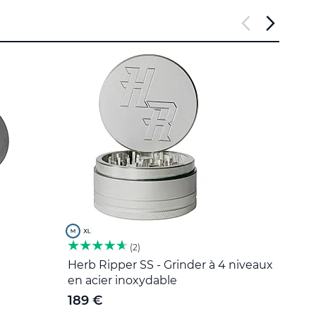
2
Herb Ripper SS - Grinder à 4 niveaux
Outil
en acier inoxydable
5 €
189 €