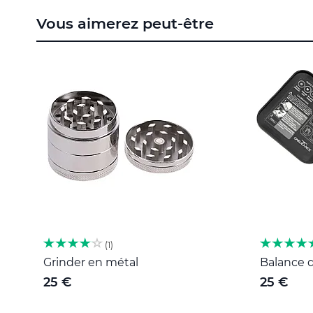
to
Vous aimerez peut-être
the
beginning
of
the
images
gallery
1
Grinder en métal
Balance d
25 €
25 €