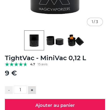
1
/
3
Skip
TightVac - MiniVac 0,12 L
to
the
4.7
15 avis
beginning
9 €
of
the
images
gallery
-
+
Ajouter au panier