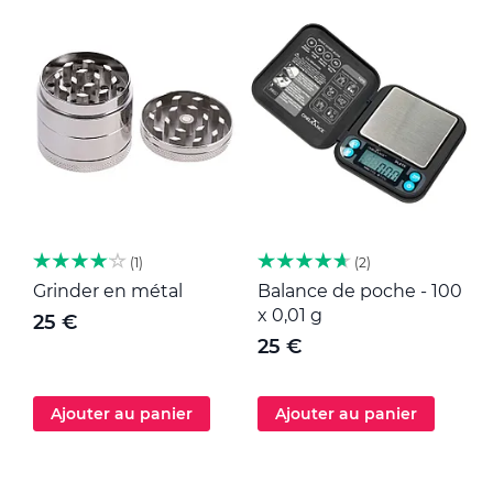
1
2
Grinder en métal
Balance de poche - 100
M
x 0,01 g
25 €
25 €
Ajouter au panier
Ajouter au panier