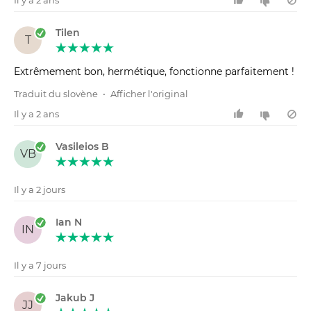
Tilen
T
Extrêmement bon, hermétique, fonctionne parfaitement !
Traduit du slovène
•
Afficher l'original
Il y a 2 ans
Vasileios B
VB
Il y a 2 jours
Ian N
IN
Il y a 7 jours
Jakub J
JJ