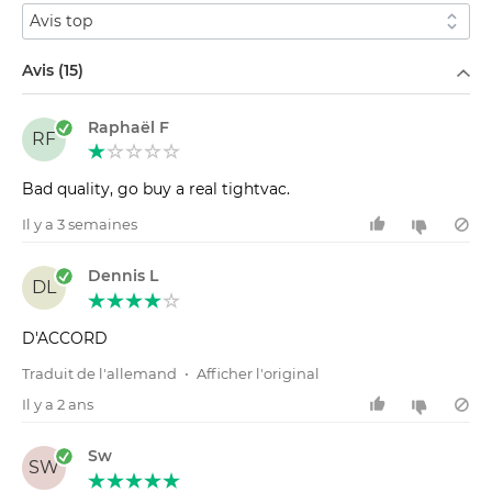
Trier par
Filtrer par
Avis (15)
Raphaël F
RF
Bad quality, go buy a real tightvac.
Il y a 3 semaines
Dennis L
DL
D'ACCORD
Traduit de l'allemand
•
Afficher l'original
Il y a 2 ans
Sw
SW