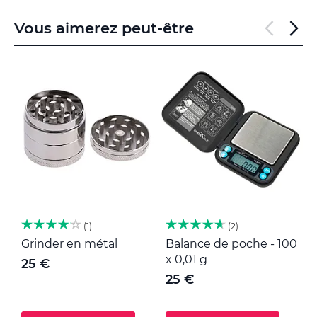
Vous aimerez peut-être
1
2
Grinder en métal
Balance de poche - 100
M
x 0,01 g
25 €
25 €