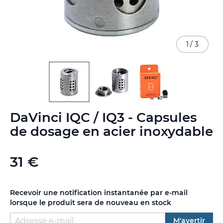
1
/
3
Skip
DaVinci IQC / IQ3 - Capsules
to
the
de dosage en acier inoxydable
beginning
of
the
31 €
images
gallery
Recevoir une notification instantanée par e-mail
lorsque le produit sera de nouveau en stock
M'avertir