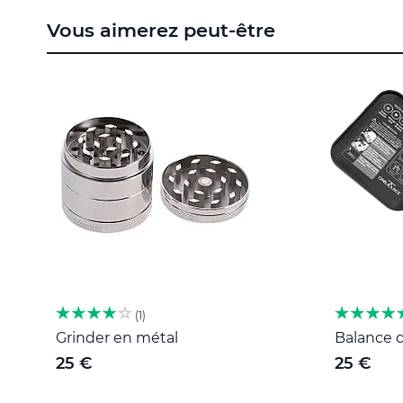
to
Vous aimerez peut-être
the
beginning
of
the
images
gallery
1
Grinder en métal
Balance d
25 €
25 €