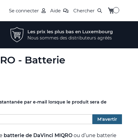
Mon panier
Se connecter
Aide
Chercher
Les prix les plus bas en Luxembourg
Nous sommes des distributeurs agréés
RO - Batterie
nstantanée par e-mail lorsque le produit sera de
M'avertir
re
batterie de DaVinci MIQRO
ou d’une batterie