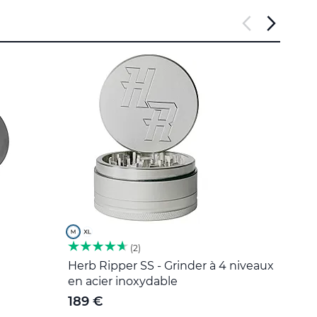
2
Herb Ripper SS - Grinder à 4 niveaux
Outil
en acier inoxydable
5 €
189 €