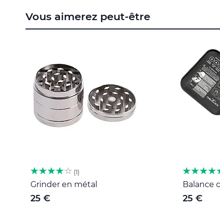
to
Vous aimerez peut-être
the
beginning
of
the
images
gallery
1
Grinder en métal
Balance d
25 €
25 €