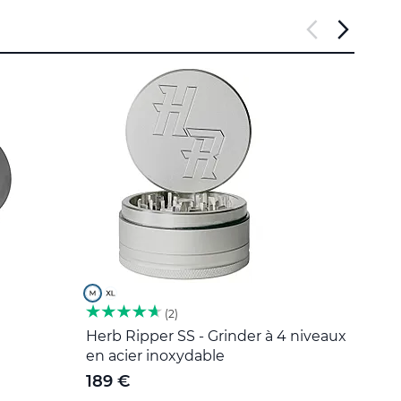
2
Herb Ripper SS - Grinder à 4 niveaux
Outil
en acier inoxydable
5 €
189 €