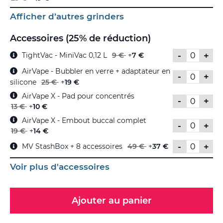
Afficher d’autres grinders
Accessoires (25% de réduction)
-
+
TightVac - MiniVac 0,12 L
9 €
+
7 €
AirVape - Bubbler en verre + adaptateur en
-
+
silicone
25 €
+
19 €
AirVape X - Pad pour concentrés
-
+
13 €
+
10 €
AirVape X - Embout buccal complet
-
+
19 €
+
14 €
-
+
MV StashBox + 8 accessoires
49 €
+
37 €
Voir plus d'accessoires
Ajouter au panier