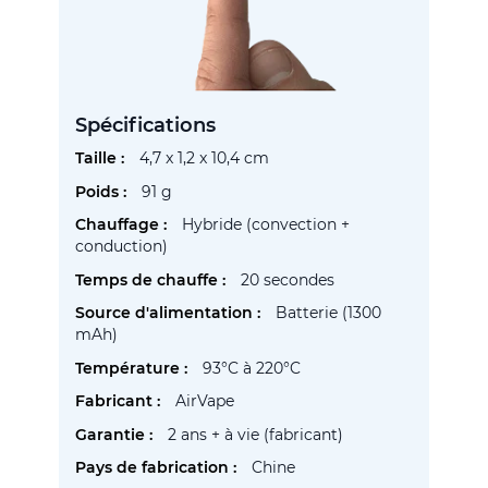
Spécifications
Plus
4,7 x 1,2 x 10,4 cm
d’information
91 g
Hybride (convection +
conduction)
20 secondes
Batterie (1300
mAh)
93°C à 220°C
AirVape
2 ans + à vie (fabricant)
Chine