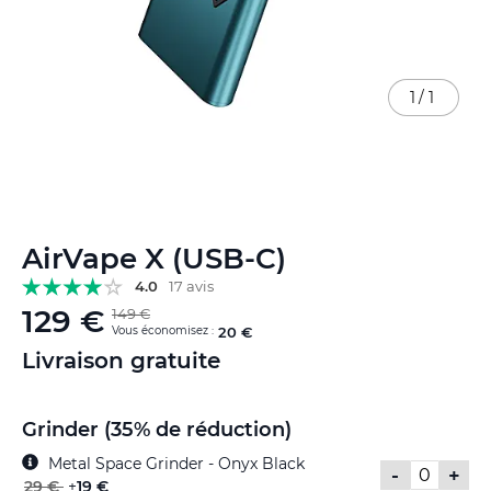
1
/
1
Skip
AirVape X (USB-C)
to
the
4.0
17 avis
beginning
129 €
149 €
of
Vous économisez :
20 €
the
Livraison gratuite
images
gallery
Grinder (35% de réduction)
Metal Space Grinder - Onyx Black
-
+
29 €
+
19 €