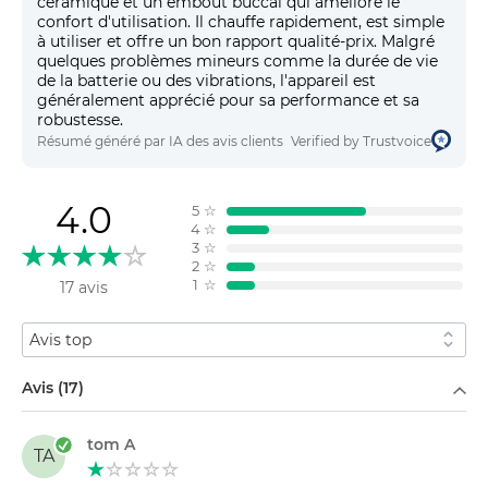
céramique et un embout buccal qui améliore le
confort d'utilisation. Il chauffe rapidement, est simple
à utiliser et offre un bon rapport qualité-prix. Malgré
quelques problèmes mineurs comme la durée de vie
de la batterie ou des vibrations, l'appareil est
généralement apprécié pour sa performance et sa
robustesse.
Résumé généré par IA des avis clients
Verified by Trustvoice
4.0
5
☆
4
☆
3
☆
2
☆
1
☆
17 avis
Trier par
Filtrer par
Avis (17)
tom A
TA