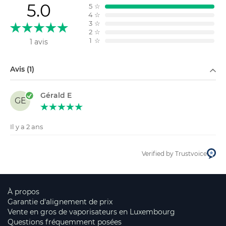
5.0
5
☆
4
☆
3
☆
2
☆
1
☆
1 avis
Filtrer par
Avis (1)
Gérald E
GE
Il y a 2 ans
Verified by Trustvoice
À propos
Garantie d'alignement de prix
Vente en gros de vaporisateurs en Luxembourg
Questions fréquemment posées