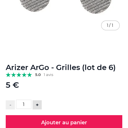
1
/
1
Skip
Arizer ArGo - Grilles (lot de 6)
to
the
5.0
1 avis
beginning
5 €
of
the
images
gallery
-
+
Ajouter au panier