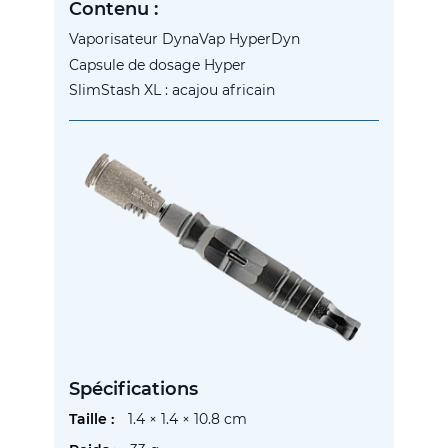
Contenu :
Vaporisateur DynaVap HyperDyn
Capsule de dosage Hyper
SlimStash XL : acajou africain
Spécifications
Plus
1.4 × 1.4 × 10.8 cm
d’information