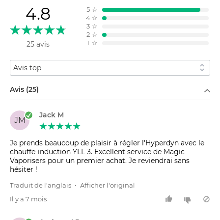
4.8
5
☆
4
☆
3
☆
2
☆
1
☆
25 avis
Trier par
Filtrer par
Avis (25)
Jack M
JM
Je prends beaucoup de plaisir à régler l'Hyperdyn avec le
chauffe-induction YLL 3. Excellent service de Magic
Vaporisers pour un premier achat. Je reviendrai sans
hésiter !
Traduit de l'anglais
•
Afficher l'original
Il y a 7 mois