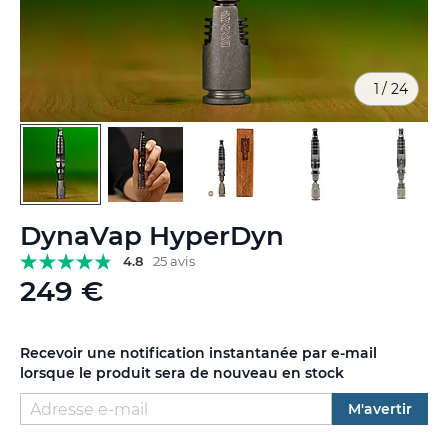
1
/
24
Skip
DynaVap HyperDyn
to
the
4.8
25 avis
beginning
249 €
of
the
images
Recevoir une notification instantanée par e-mail
gallery
lorsque le produit sera de nouveau en stock
M'avertir