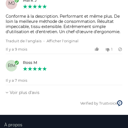
Mark J
MJ
Conforme à la description. Performant et même plus. De
loin la meilleure méthode de consommation. Résultat
impeccable, tissu extensible. Extrêmement simple
d'utilisation et d'entretien. Un chef-d'œuvre d'ergonomie.
Traduit de l'anglais
•
Afficher l'original
Il y a 9 mois
1
Ross M
RM
Il y a 7 mois
Voir plus d'avis
Verified by Trustvoice
À propos