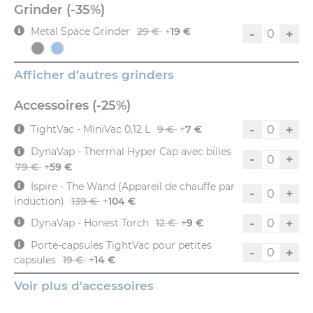
Grinder (-35%)
Metal Space Grinder
29 €
+
19 €
-
+
Afficher d’autres grinders
Accessoires (-25%)
-
+
TightVac - MiniVac 0,12 L
9 €
+
7 €
DynaVap - Thermal Hyper Cap avec billes
-
+
79 €
+
59 €
Ispire - The Wand (Appareil de chauffe par
-
+
induction)
139 €
+
104 €
-
+
DynaVap - Honest Torch
12 €
+
9 €
Porte-capsules TightVac pour petites
-
+
capsules
19 €
+
14 €
Voir plus d'accessoires