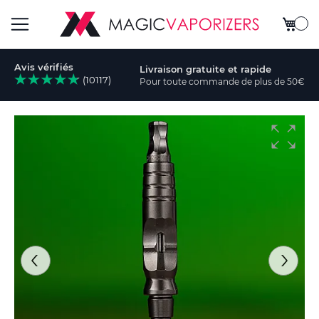
Mon pa
Basculer
Avis vérifiés
Livraison gratuite et rapide
la
(10117)
Pour toute commande de plus de 50€
cher
navigation
Skip
to
the
end
of
the
images
gallery