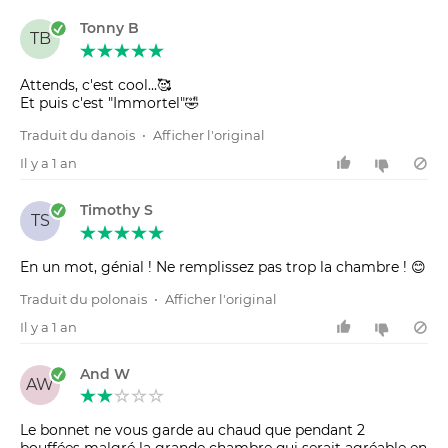
Tonny B
TB
Attends, c'est cool...🥰
Et puis c'est "Immortel"🤣
Traduit du danois
•
Afficher l'original
Il y a 1 an
Timothy S
TS
En un mot, génial ! Ne remplissez pas trop la chambre ! 😊
Traduit du polonais
•
Afficher l'original
Il y a 1 an
And W
AW
Le bonnet ne vous garde au chaud que pendant 2