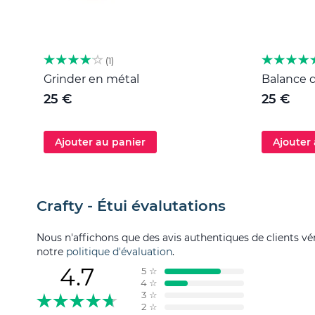
1
Grinder en métal
Balance d
25 €
25 €
Ajouter au panier
Ajouter
Crafty - Étui évalutations
Nous n'affichons que des avis authentiques de clients véri
notre
politique d'évaluation
.
4.7
5
☆
4
☆
3
☆
2
☆