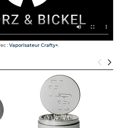
vec :
Vaporisateur Crafty+
.