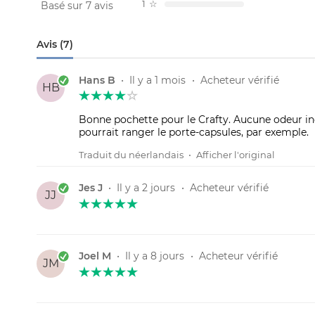
1
☆
Basé sur 7 avis
Avis (7)
Hans B
•
Il y a 1 mois
•
Acheteur vérifié
HB
Bonne pochette pour le Crafty. Aucune odeur ind
pourrait ranger le porte-capsules, par exemple.
Traduit du néerlandais
•
Afficher l'original
Jes J
•
Il y a 2 jours
•
Acheteur vérifié
JJ
Joel M
•
Il y a 8 jours
•
Acheteur vérifié
JM