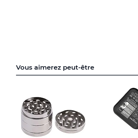
to
the
beginning
of
the
images
gallery
Vous aimerez peut-être