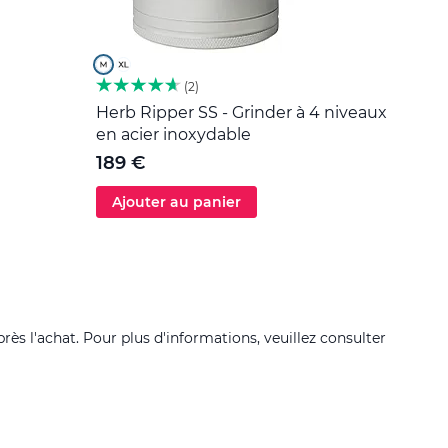
2
Herb Ripper SS - Grinder à 4 niveaux
Outil
en acier inoxydable
5 €
189 €
Ajouter au panier
Ajo
près l'achat. Pour plus d'informations, veuillez consulter