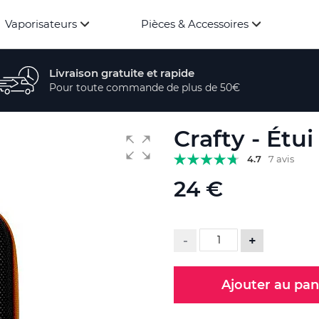
Vaporisateurs
Pièces & Accessoires
Livraison gratuite et rapide
Pour toute commande de plus de 50€
Crafty - Étui
4.7
7 avis
24 €
-
+
Ajouter au pan