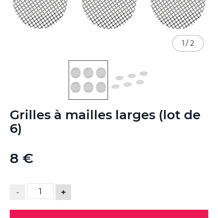
1
/
2
Skip
Grilles à mailles larges (lot de
to
the
6)
beginning
of
the
8 €
images
gallery
-
+