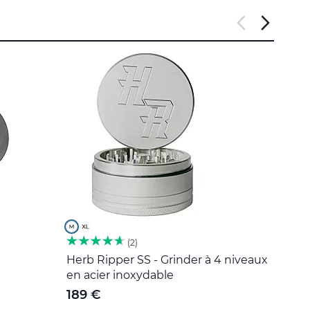
2
Herb Ripper SS - Grinder à 4 niveaux
Outil
en acier inoxydable
5 €
189 €