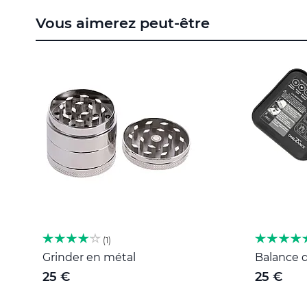
to
Vous aimerez peut-être
the
beginning
of
the
images
gallery
1
Grinder en métal
Balance d
25 €
25 €