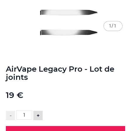
1
/
1
Skip
AirVape Legacy Pro - Lot de
to
the
joints
beginning
of
the
19 €
images
gallery
-
+