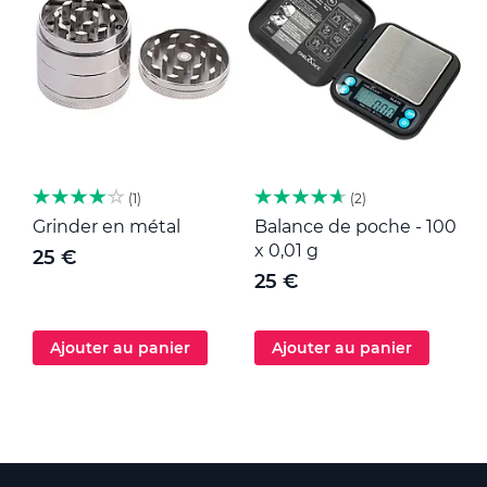
1
2
Grinder en métal
Balance de poche - 100
M
x 0,01 g
25 €
25 €
Ajouter au panier
Ajouter au panier