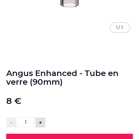
1
/
1
Skip
Angus Enhanced - Tube en
to
the
verre (90mm)
beginning
of
the
8 €
images
gallery
-
+