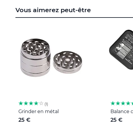
to
Vous aimerez peut-être
the
beginning
of
the
images
gallery
1
Grinder en métal
Balance d
25 €
25 €