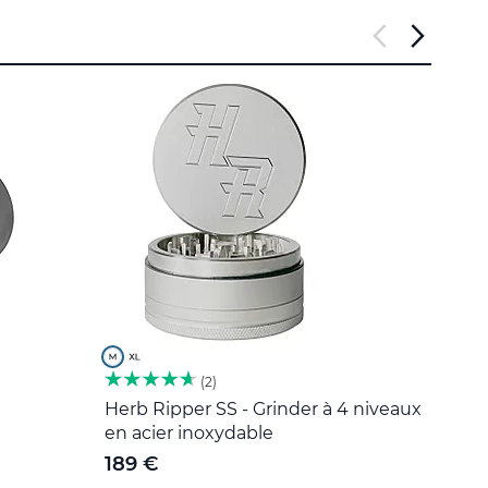
2
Herb Ripper SS - Grinder à 4 niveaux
Outil
en acier inoxydable
5 €
189 €