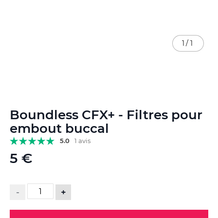
1
/
1
Skip
Boundless CFX+ - Filtres pour
to
the
embout buccal
beginning
5.0
1 avis
of
the
5 €
images
gallery
-
+