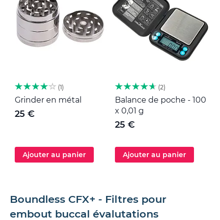
1
2
Grinder en métal
Balance de poche - 100
M
x 0,01 g
25 €
25 €
Ajouter au panier
Ajouter au panier
Boundless CFX+ - Filtres pour
embout buccal évalutations