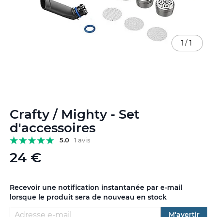
1
/
1
Skip
Crafty / Mighty - Set
to
the
d'accessoires
beginning
5.0
1 avis
of
the
24 €
images
gallery
Recevoir une notification instantanée par e-mail
lorsque le produit sera de nouveau en stock
M'avertir