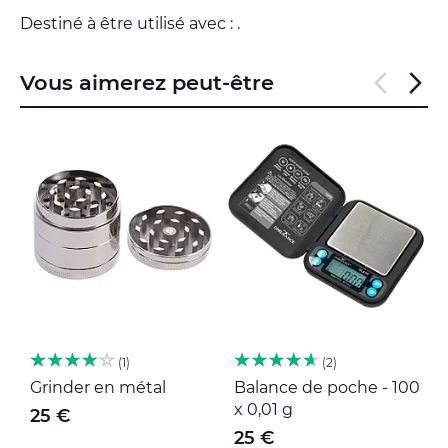
Destiné à être utilisé avec : .
Vous aimerez peut-être
1
2
Grinder en métal
Balance de poche - 100
M
x 0,01 g
25 €
25 €