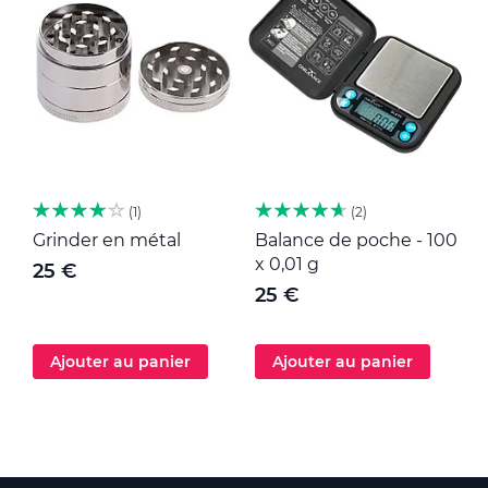
1
2
Grinder en métal
Balance de poche - 100
M
x 0,01 g
25 €
25 €
Ajouter au panier
Ajouter au panier