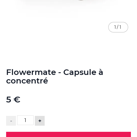
1
/
1
Skip
Flowermate - Capsule à
to
the
concentré
beginning
of
the
5 €
images
gallery
-
+