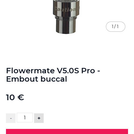
1
/
1
Skip
Flowermate V5.0S Pro -
to
the
Embout buccal
beginning
of
the
10 €
images
gallery
-
+