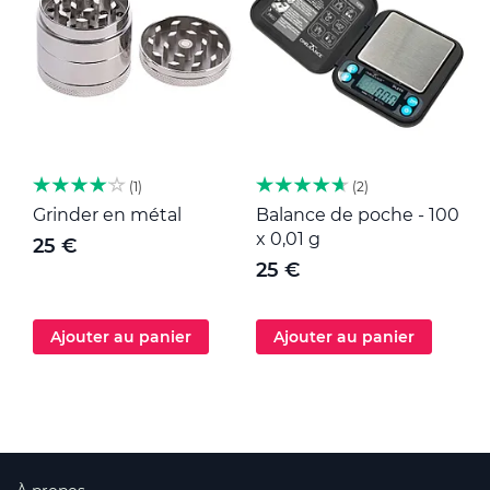
1
2
Grinder en métal
Balance de poche - 100
M
x 0,01 g
25 €
25 €
Ajouter au panier
Ajouter au panier