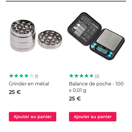
1
2
Grinder en métal
Balance de poche - 100
M
x 0,01 g
25 €
25 €
Ajouter au panier
Ajouter au panier