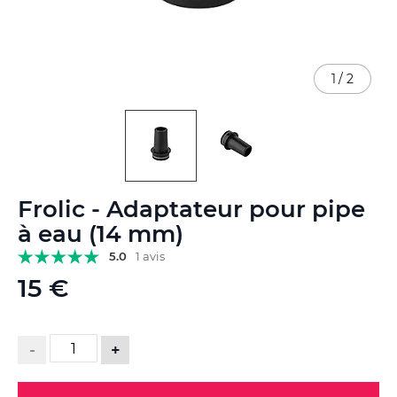
1
/
2
Skip
Frolic - Adaptateur pour pipe
to
the
à eau (14 mm)
beginning
5.0
1 avis
of
the
15 €
images
gallery
-
+