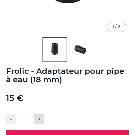
1
/
2
Skip
Frolic - Adaptateur pour pipe
to
the
à eau (18 mm)
beginning
of
the
15 €
images
gallery
-
+