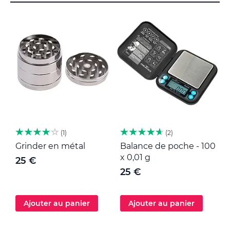
1
2
Grinder en métal
Balance de poche - 100
M
x 0,01 g
25 €
25 €
Ajouter au panier
Ajouter au panier