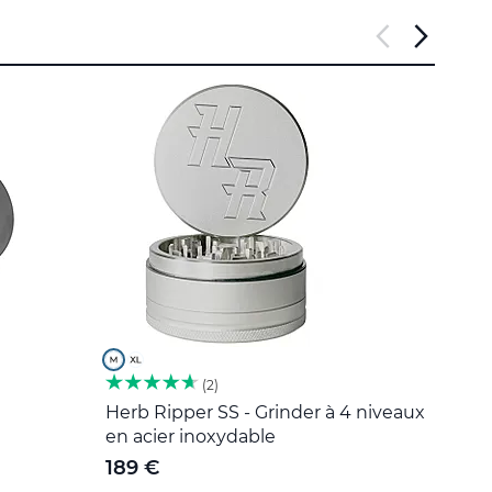
2
Herb Ripper SS - Grinder à 4 niveaux
Outil
en acier inoxydable
5 €
189 €