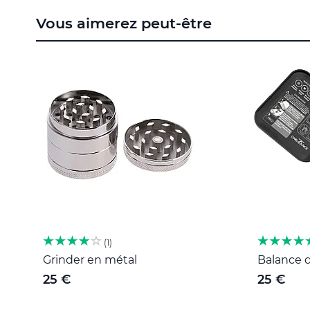
to
Vous aimerez peut-être
the
beginning
of
the
images
gallery
1
Grinder en métal
Balance d
25 €
25 €