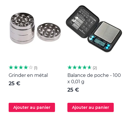
1
2
Grinder en métal
Balance de poche - 100
M
x 0,01 g
25 €
25 €
Ajouter au panier
Ajouter au panier