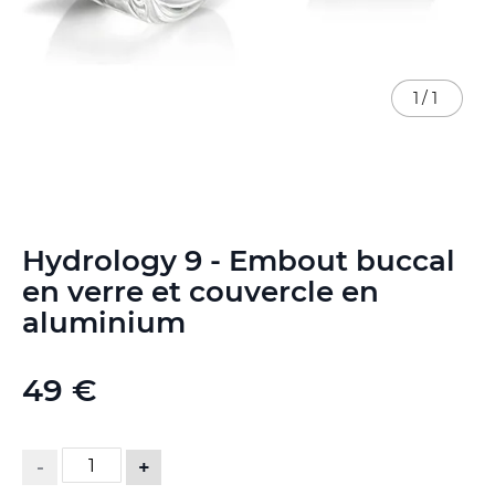
1
/
1
Skip
Hydrology 9 - Embout buccal
to
the
en verre et couvercle en
beginning
aluminium
of
the
images
49 €
gallery
-
+