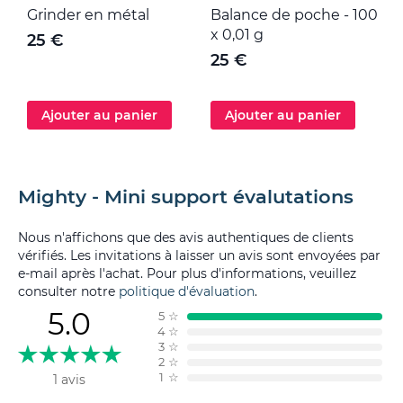
Grinder en métal
Balance de poche - 100
M
x 0,01 g
25 €
25 €
Ajouter au panier
Ajouter au panier
Mighty - Mini support évalutations
Nous n'affichons que des avis authentiques de clients
vérifiés. Les invitations à laisser un avis sont envoyées par
e-mail après l'achat. Pour plus d'informations, veuillez
consulter notre
politique d'évaluation
.
5.0
5
☆
4
☆
3
☆
2
☆
1
☆
1 avis