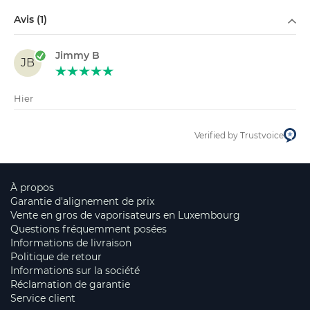
Filtrer par
Avis (1)
Jimmy B
JB
Hier
Verified by Trustvoice
À propos
Garantie d'alignement de prix
Vente en gros de vaporisateurs en Luxembourg
Questions fréquemment posées
Informations de livraison
Politique de retour
Informations sur la société
Réclamation de garantie
Service client