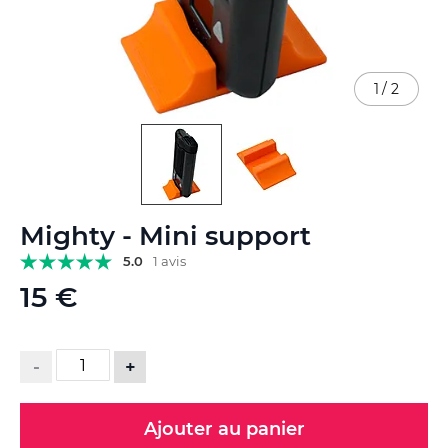
1
/
2
Skip
Mighty - Mini support
to
the
5.0
1 avis
beginning
15 €
of
the
images
gallery
-
+
Ajouter au panier