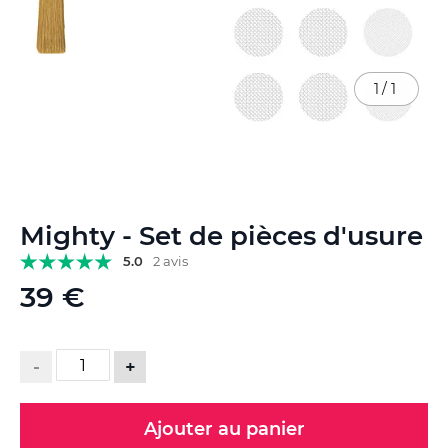
1
/
1
Skip
Mighty - Set de pièces d'usure
to
the
5.0
2 avis
beginning
39 €
of
the
images
gallery
-
+
Ajouter au panier