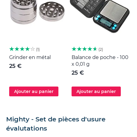
1
2
Grinder en métal
Balance de poche - 100
M
x 0,01 g
25 €
25 €
Ajouter au panier
Ajouter au panier
Mighty - Set de pièces d'usure
évalutations