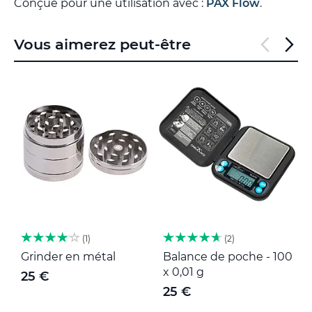
Conçue pour une utilisation avec :
PAX Flow
.
Vous aimerez peut-être
1
2
Grinder en métal
Balance de poche - 100
M
x 0,01 g
25 €
25 €