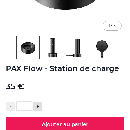
1
/
4
Skip
PAX Flow - Station de charge
to
the
beginning
35 €
of
the
images
gallery
-
+
Ajouter au panier