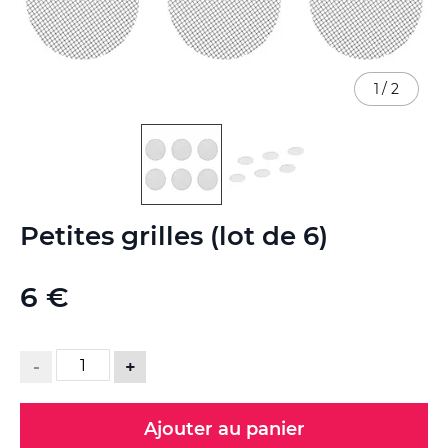
1
/
2
Skip
Petites grilles (lot de 6)
to
the
beginning
6 €
of
the
images
gallery
-
+
Ajouter au panier