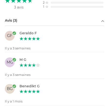
2
☆
1
☆
3 avis
Filtrer par
Avis (3)
Geraldo F
GF
Il y a 3 semaines
M G
MG
Il y a 3 semaines
Benedikt G
BG
Il y a 1 mois