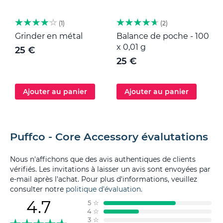
1
2
Grinder en métal
Balance de poche - 100
M
x 0,01 g
25 €
25 €
Ajouter au panier
Ajouter au panier
Puffco - Core Accessory évalutations
Nous n'affichons que des avis authentiques de clients
vérifiés. Les invitations à laisser un avis sont envoyées par
e-mail après l'achat. Pour plus d'informations, veuillez
consulter notre
politique d'évaluation
.
4.7
5
☆
4
☆
3
☆