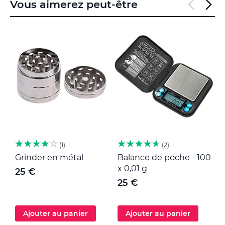
Vous aimerez peut-être
1
2
Grinder en métal
Balance de poche - 100
M
x 0,01 g
25 €
25 €
Ajouter au panier
Ajouter au panier