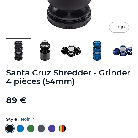
1
/
10
Skip
Santa Cruz Shredder - Grinder
to
the
4 pièces (54mm)
beginning
of
the
89 €
images
gallery
Style :
Noir