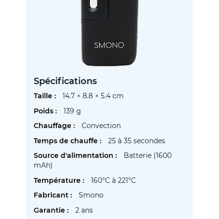
Spécifications
Plus
14.7 × 8.8 × 5.4 cm
d’information
139 g
Convection
25 à 35 secondes
Batterie (1600
mAh)
160°C à 221°C
Smono
2 ans