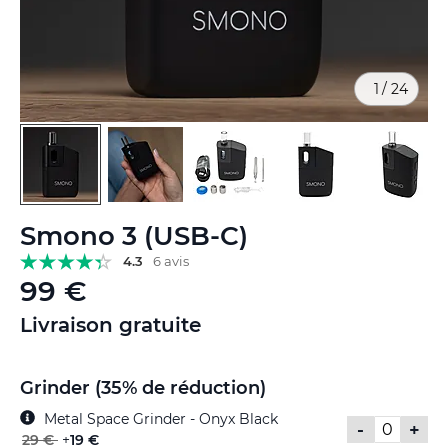
1
/
24
Skip
Smono 3 (USB-C)
to
the
4.3
6 avis
beginning
99 €
of
the
Livraison gratuite
images
gallery
Grinder (35% de réduction)
Metal Space Grinder - Onyx Black
-
+
29 €
+
19 €