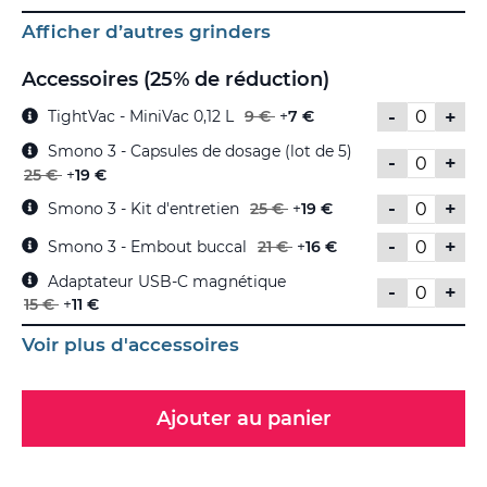
Afficher d’autres grinders
Accessoires (25% de réduction)
-
+
TightVac - MiniVac 0,12 L
9 €
+
7 €
Smono 3 - Capsules de dosage (lot de 5)
-
+
25 €
+
19 €
-
+
Smono 3 - Kit d'entretien
25 €
+
19 €
-
+
Smono 3 - Embout buccal
21 €
+
16 €
Adaptateur USB-C magnétique
-
+
15 €
+
11 €
Voir plus d'accessoires
Ajouter au panier