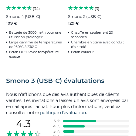
34
3
Smono 4 (USB-C)
Smono 5 (USB-C)
109 €
129 €
Batterie de 3000 mAh pour une
Chauffe en seulement 20
utilisation prolongée
secondes
Large gamme de températures
Chambre en titane avec conduit
de 160°C à 230°C
d'air isolé
Écran OLED avec température
Écran couleur
exacte
Smono 3 (USB-C) évalutations
Nous n'affichons que des avis authentiques de clients
vérifiés. Les invitations à laisser un avis sont envoyées par
e-mail après l'achat. Pour plus d'informations, veuillez
consulter notre
politique d'évaluation
.
4.3
5
☆
4
☆
3
☆