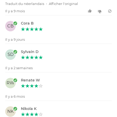
Traduit du néerlandais
•
Afficher l'original
Il y a 9 mois
Cora B
CB
Il y a 9 jours
Sylvain D
SD
Il y a 2 semaines
Renate W
RW
Il y a 6 mois
Nikola K
NK