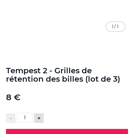
1
/
1
Skip
Tempest 2 - Grilles de
to
the
rétention des billes (lot de 3)
beginning
of
the
8 €
images
gallery
-
+