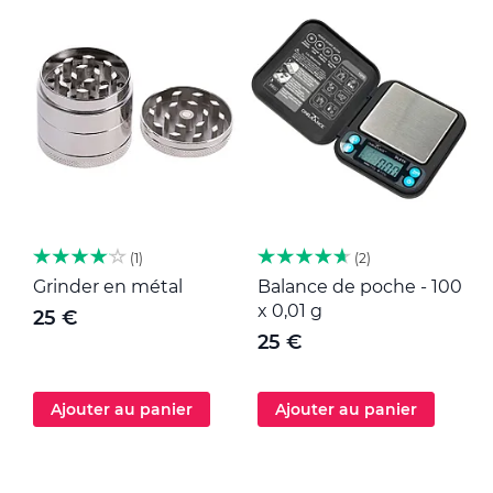
1
2
Grinder en métal
Balance de poche - 100
M
x 0,01 g
25 €
25 €
Ajouter au panier
Ajouter au panier