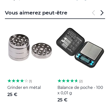
Vous aimerez peut-être
1
2
Grinder en métal
Balance de poche - 100
M
x 0,01 g
25 €
25 €