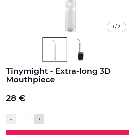
1
/
2
Skip
Tinymight - Extra-long 3D
to
the
Mouthpiece
beginning
of
the
28 €
images
gallery
-
+