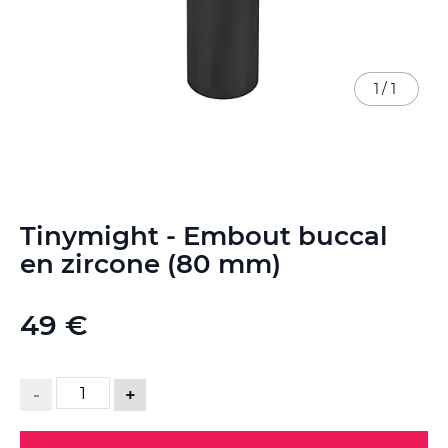
1
/
1
Skip
Tinymight - Embout buccal
to
the
en zircone (80 mm)
beginning
of
the
49 €
images
gallery
-
+