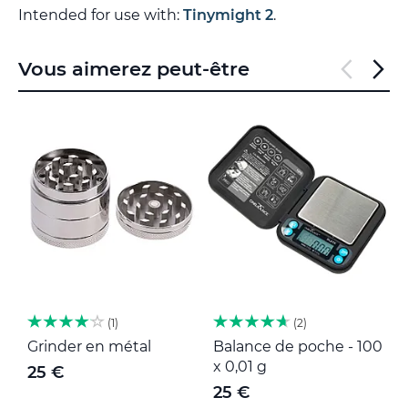
Intended for use with:
Tinymight 2
.
Vous aimerez peut-être
1
2
Grinder en métal
Balance de poche - 100
M
x 0,01 g
25 €
25 €