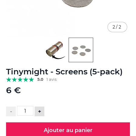
2
/
2
Skip
Tinymight - Screens (5-pack)
to
the
5.0
1 avis
beginning
6 €
of
the
images
gallery
-
+
Ajouter au panier