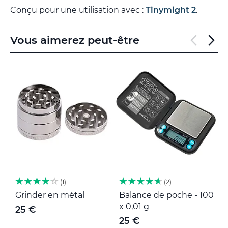
Conçu pour une utilisation avec :
Tinymight 2
.
Vous aimerez peut-être
1
2
Grinder en métal
Balance de poche - 100
M
x 0,01 g
25 €
25 €