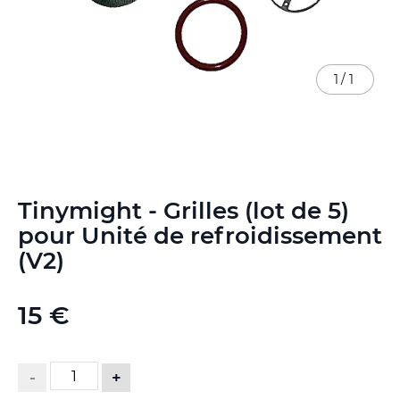
1
/
1
Skip
Tinymight - Grilles (lot de 5)
to
the
pour Unité de refroidissement
beginning
(V2)
of
the
images
15 €
gallery
-
+