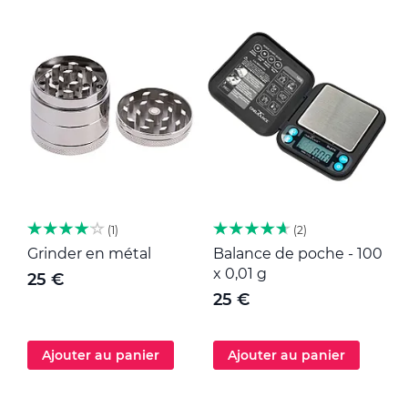
1
2
Grinder en métal
Balance de poche - 100
M
x 0,01 g
25 €
25 €
Ajouter au panier
Ajouter au panier