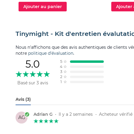
Ajouter au panier
Ajouter
Tinymight - Kit d'entretien évalutati
Nous n'affichons que des avis authentiques de clients véri
notre
politique d'évaluation
.
5.0
5
☆
4
☆
3
☆
2
☆
1
☆
Basé sur 3 avis
Avis (3)
Adrian G
•
Il y a 2 semaines
•
Acheteur vérifié
AG