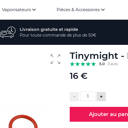
Vaporisateurs
Pièces & Accessoires
Livraison gratuite et rapide
Pour toute commande de plus de 50€
Tinymight - 
5.0
3 avis
16 €
-
+
Ajouter au pan