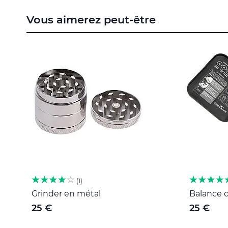
to
the
Vous aimerez peut-être
beginning
of
the
images
gallery
1
Grinder en métal
Balance d
25 €
25 €