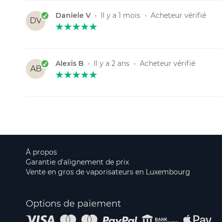
Daniele V
•
Il y a 1 mois
•
Acheteur vérifié
DV
Alexis B
•
Il y a 2 ans
•
Acheteur vérifié
AB
À propos
Garantie d'alignement de prix
Vente en gros de vaporisateurs en Luxembourg
Options de paiement