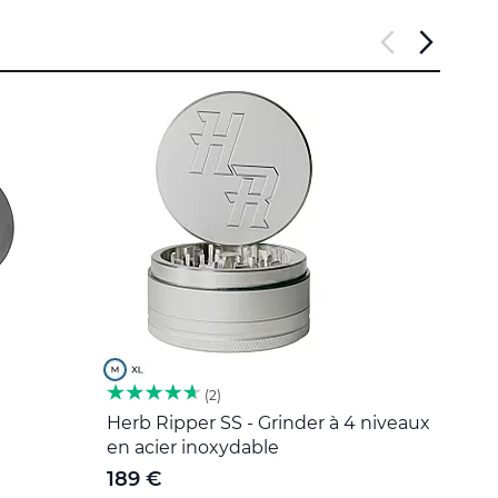
2
Herb Ripper SS - Grinder à 4 niveaux
Outil
en acier inoxydable
5 €
189 €