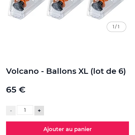
1
/
1
Skip
Volcano - Ballons XL (lot de 6)
to
the
beginning
65 €
of
the
images
gallery
-
+
Ajouter au panier