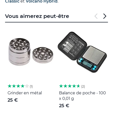
Classic
et
Volcano Hybrid
.
Vous aimerez peut-être
1
2
Grinder en métal
Balance de poche - 100
M
x 0,01 g
25 €
25 €