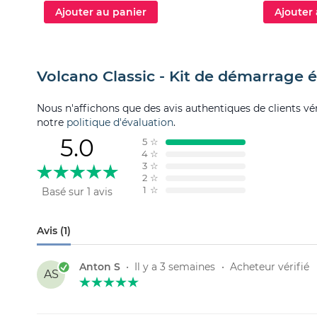
Ajouter au panier
Ajouter
Volcano Classic - Kit de démarrage é
Nous n'affichons que des avis authentiques de clients véri
notre
politique d'évaluation
.
5.0
5
☆
4
☆
3
☆
2
☆
1
☆
Basé sur 1 avis
Avis (1)
Anton S
•
Il y a 3 semaines
•
Acheteur vérifié
AS