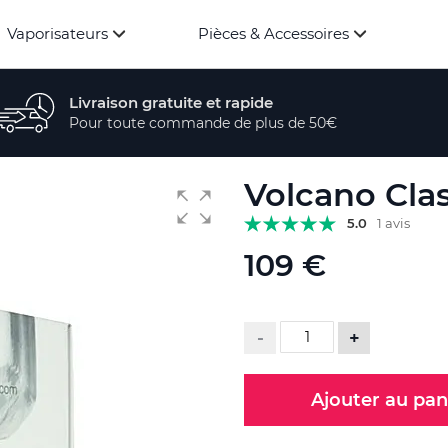
Vaporisateurs
Pièces & Accessoires
Livraison gratuite et rapide
Pour toute commande de plus de 50€
Volcano Clas
5.0
1 avis
109 €
-
+
Ajouter au pan