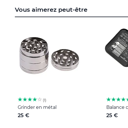
to
Vous aimerez peut-être
the
beginning
of
the
images
gallery
1
Grinder en métal
Balance d
25 €
25 €