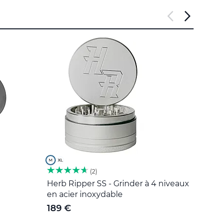
2
Herb Ripper SS - Grinder à 4 niveaux
Outil
en acier inoxydable
5 €
189 €