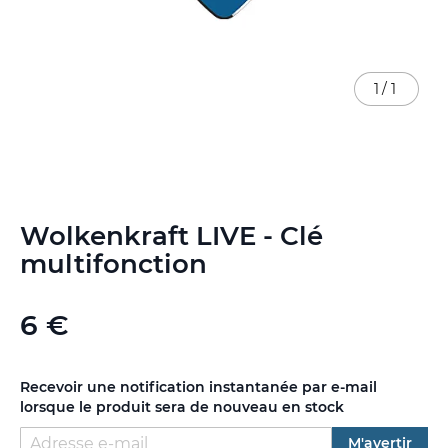
1
/
1
Skip
Wolkenkraft LIVE - Clé
to
the
multifonction
beginning
of
the
6 €
images
gallery
Recevoir une notification instantanée par e-mail
lorsque le produit sera de nouveau en stock
M'avertir