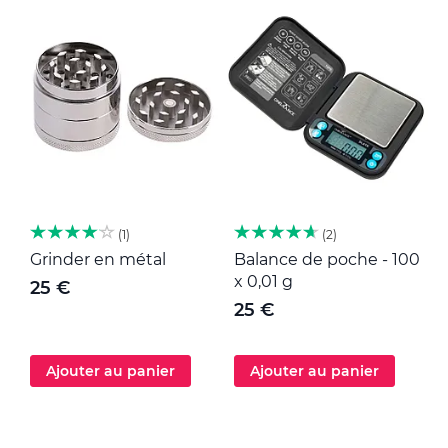
1
2
Grinder en métal
Balance de poche - 100
M
x 0,01 g
25 €
25 €
Ajouter au panier
Ajouter au panier