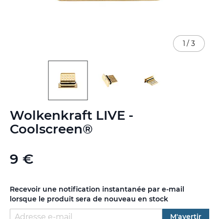
1
/
3
Skip
Wolkenkraft LIVE -
to
the
Coolscreen®
beginning
of
the
9 €
images
gallery
Recevoir une notification instantanée par e-mail
lorsque le produit sera de nouveau en stock
M'avertir