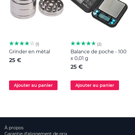
1
2
Grinder en métal
Balance de poche - 100
M
x 0,01 g
25 €
25 €
Ajouter au panier
Ajouter au panier
À propos
Garantie d'alignement de prix