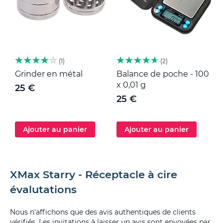
1
2
Grinder en métal
Balance de poche - 100
M
x 0,01 g
25 €
25 €
Ajouter au panier
Ajouter au panier
XMax Starry - Réceptacle à cire
évalutations
Nous n'affichons que des avis authentiques de clients
vérifiés. Les invitations à laisser un avis sont envoyées par