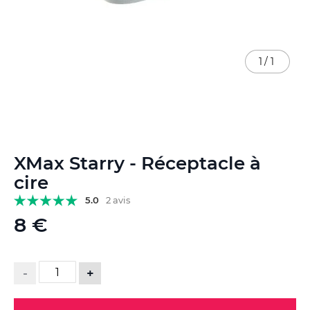
1
/
1
Skip
XMax Starry - Réceptacle à
to
the
cire
beginning
5.0
2 avis
of
the
8 €
images
gallery
-
+