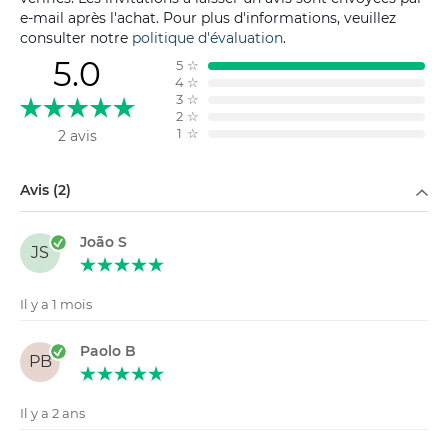
e-mail après l'achat. Pour plus d'informations, veuillez
consulter notre
politique d'évaluation
.
5.0
5
☆
4
☆
3
☆
2
☆
1
☆
2 avis
Filtrer par
Avis (2)
João S
JS
Il y a 1 mois
Paolo B
PB
Il y a 2 ans