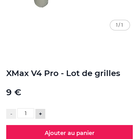
1
/
1
Skip
XMax V4 Pro - Lot de grilles
to
the
beginning
9 €
of
the
images
gallery
-
+
Ajouter au panier