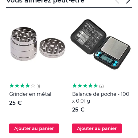
Vous aimerez peut-être
1
2
Grinder en métal
Balance de poche - 100
M
x 0,01 g
25 €
25 €
Ajouter au panier
Ajouter au panier